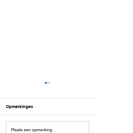
Opmerkingen
Hoe kan ik mijn kleur
Van blond naar 
Plaats een opmerking...