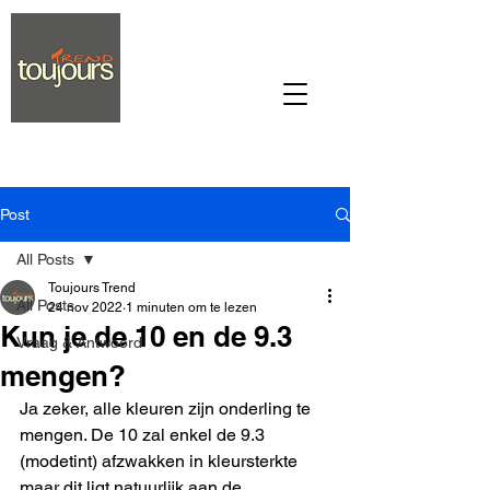
Post
All Posts
Toujours Trend
All Posts
24 nov 2022
1 minuten om te lezen
Kun je de 10 en de 9.3
Vraag & Antwoord
mengen?
Ja zeker, alle kleuren zijn onderling te 
mengen. De 10 zal enkel de 9.3 
(modetint) afzwakken in kleursterkte 
maar dit ligt natuurlijk aan de 